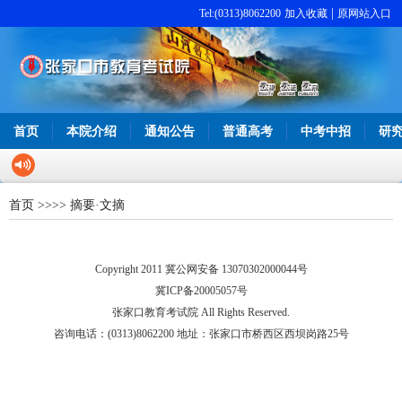
|
Tel:(0313)8062200
加入收藏
原网站入口
首页
本院介绍
通知公告
普通高考
中考中招
研
首页
>>
>>
摘要·文摘
Copyright 2011 冀公网安备 13070302000044号
冀ICP备20005057号
张家口教育考试院 All Rights Reserved.
咨询电话：(0313)8062200 地址：张家口市桥西区西坝岗路25号